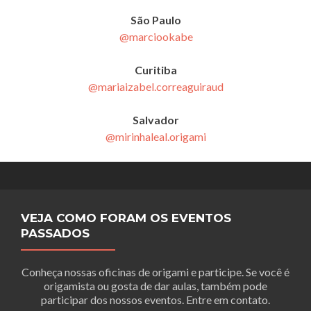
São Paulo
@marciookabe
Curitiba
@mariaizabel.correaguiraud
Salvador
@mirinhaleal.origami
VEJA COMO FORAM OS EVENTOS
PASSADOS
Conheça nossas oficinas de origami e participe. Se você é
origamista ou gosta de dar aulas, também pode
participar dos nossos eventos. Entre em contato.