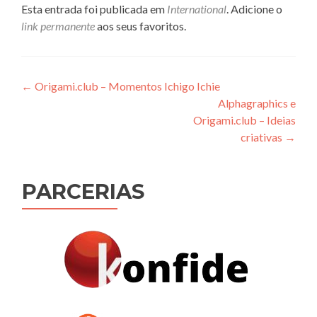
Esta entrada foi publicada em
International
. Adicione o
link permanente
aos seus favoritos.
Navegação
←
Origami.club – Momentos Ichigo Ichie
Alphagraphics e
de
Origami.club – Ideias
Post
criativas
→
PARCERIAS