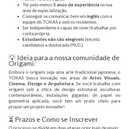
Ter pelo menos
5 anos de experiência
na sua
área de especialização
.
Conseguir se comunicar bem em
inglês
com a
equipe do TOKAS e outros residentes
.
Ser independente e capaz de viver/trabalhar por
conta própria
.
Estudantes não são elegíveis
(exceto
candidatos a doutorado/Ph.D.)
.
💡 Ideia para a nossa comunidade de
Origami:
Embora o origami seja uma arte tradicional japonesa, o
TOKAS busca inovação nas áreas de
Artes Visuais,
Cinema, Design e Arquitetura
. Se você trabalha com
origami sob a ótica de design estrutural, esculturas
contemporâneas, instalações gigantes de papel ou
geometria aplicada, você tem um prato cheio para
propor um projeto inovador!
⏳ Prazos e Como se Inscrever
O processo se divide em duas etapas principais de envio: