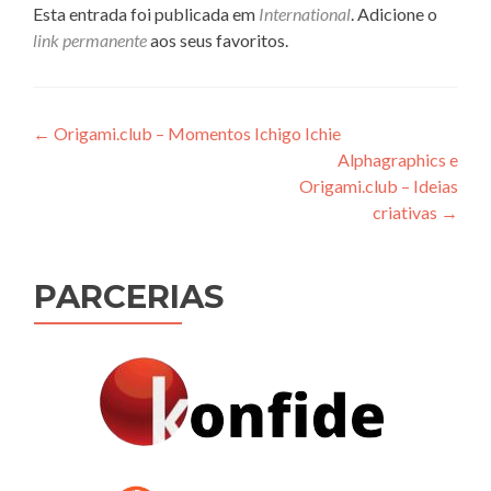
Esta entrada foi publicada em
International
. Adicione o
link permanente
aos seus favoritos.
Navegação
←
Origami.club – Momentos Ichigo Ichie
Alphagraphics e
de
Origami.club – Ideias
Post
criativas
→
PARCERIAS