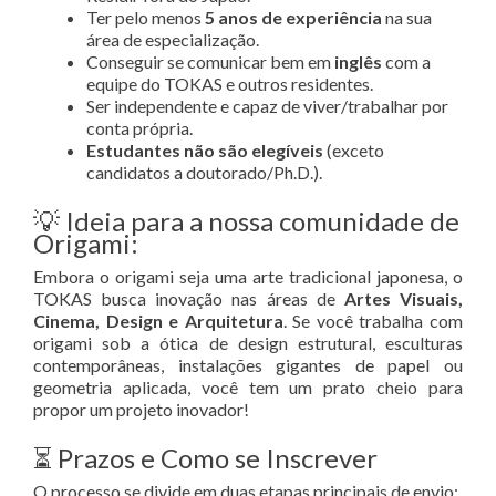
Ter pelo menos
5 anos de experiência
na sua
área de especialização
.
Conseguir se comunicar bem em
inglês
com a
equipe do TOKAS e outros residentes
.
Ser independente e capaz de viver/trabalhar por
conta própria
.
Estudantes não são elegíveis
(exceto
candidatos a doutorado/Ph.D.)
.
💡 Ideia para a nossa comunidade de
Origami:
Embora o origami seja uma arte tradicional japonesa, o
TOKAS busca inovação nas áreas de
Artes Visuais,
Cinema, Design e Arquitetura
. Se você trabalha com
origami sob a ótica de design estrutural, esculturas
contemporâneas, instalações gigantes de papel ou
geometria aplicada, você tem um prato cheio para
propor um projeto inovador!
⏳ Prazos e Como se Inscrever
O processo se divide em duas etapas principais de envio: