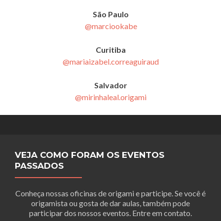
São Paulo
@marciookabe
Curitiba
@mariaizabel.correaguiraud
Salvador
@mirinhaleal.origami
VEJA COMO FORAM OS EVENTOS
PASSADOS
Conheça nossas oficinas de origami e participe. Se você é
origamista ou gosta de dar aulas, também pode
participar dos nossos eventos. Entre em contato.