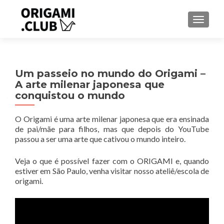
ALTER
Um passeio no mundo do Origami –
A arte milenar japonesa que
conquistou o mundo
O Origami é uma arte milenar japonesa que era ensinada
de pai/mãe para filhos, mas que depois do YouTube
passou a ser uma arte que cativou o mundo inteiro.
Veja o que é possível fazer com o ORIGAMI e, quando
estiver em São Paulo, venha visitar nosso ateliê/escola de
origami.