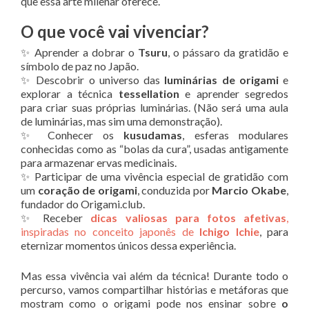
que essa arte milenar oferece.
O que você vai vivenciar?
✨ Aprender a dobrar o
Tsuru
, o pássaro da gratidão e
símbolo de paz no Japão.
✨ Descobrir o universo das
luminárias de origami
e
explorar a técnica
tessellation
e aprender segredos
para criar suas próprias luminárias. (Não será uma aula
de luminárias, mas sim uma demonstração).
✨ Conhecer os
kusudamas
, esferas modulares
conhecidas como as “bolas da cura”, usadas antigamente
para armazenar ervas medicinais.
✨ Participar de uma vivência especial de gratidão com
um
coração de origami
, conduzida por
Marcio Okabe
,
fundador do Origami.club.
✨ Receber
dicas valiosas para fotos afetivas
,
inspiradas no conceito japonês de
Ichigo Ichie
, para
eternizar momentos únicos dessa experiência.
Mas essa vivência vai além da técnica! Durante todo o
percurso, vamos compartilhar histórias e metáforas que
mostram como o origami pode nos ensinar sobre
o