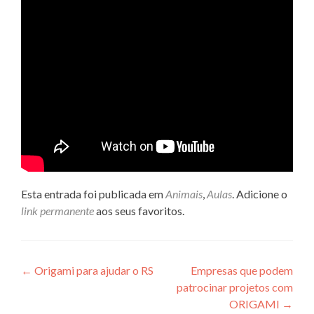
Esta entrada foi publicada em
Animais
,
Aulas
. Adicione o
link permanente
aos seus favoritos.
Navegação
←
Origami para ajudar o RS
Empresas que podem
patrocinar projetos com
de
ORIGAMI
→