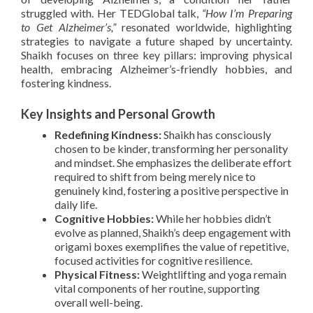
struggled with. Her TEDGlobal talk,
“How I’m Preparing
to Get Alzheimer’s,”
resonated worldwide, highlighting
strategies to navigate a future shaped by uncertainty.
Shaikh focuses on three key pillars: improving physical
health, embracing Alzheimer’s-friendly hobbies, and
fostering kindness.
Key Insights and Personal Growth
Redefining Kindness:
Shaikh has consciously
chosen to be kinder, transforming her personality
and mindset. She emphasizes the deliberate effort
required to shift from being merely nice to
genuinely kind, fostering a positive perspective in
daily life.
Cognitive Hobbies:
While her hobbies didn’t
evolve as planned, Shaikh’s deep engagement with
origami boxes exemplifies the value of repetitive,
focused activities for cognitive resilience.
Physical Fitness:
Weightlifting and yoga remain
vital components of her routine, supporting
overall well-being.