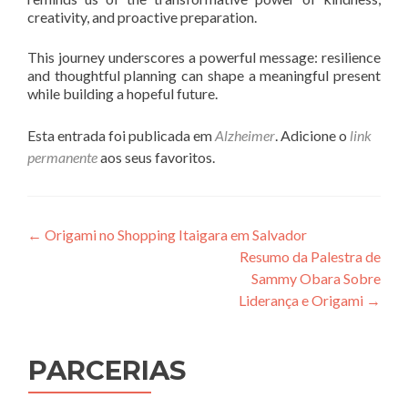
creativity, and proactive preparation.
This journey underscores a powerful message: resilience
and thoughtful planning can shape a meaningful present
while building a hopeful future.
Esta entrada foi publicada em
Alzheimer
. Adicione o
link
permanente
aos seus favoritos.
Navegação
←
Origami no Shopping Itaigara em Salvador
Resumo da Palestra de
de
Sammy Obara Sobre
Post
Liderança e Origami
→
PARCERIAS