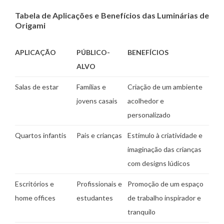
Tabela de Aplicações e Benefícios das Luminárias de
Origami
APLICAÇÃO
PÚBLICO-
BENEFÍCIOS
ALVO
Salas de estar
Famílias e
Criação de um ambiente
jovens casais
acolhedor e
personalizado
Quartos infantis
Pais e crianças
Estímulo à criatividade e
imaginação das crianças
com designs lúdicos
Escritórios e
Profissionais e
Promoção de um espaço
home offices
estudantes
de trabalho inspirador e
tranquilo