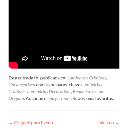
Esta entrada foi publicada em
Luminárias Criativas
,
Uncategorized
com as palavras-chave
Luminárias
Criativas
,
Luminárias Decorativas
,
Renda Extra com
Origami
. Adicione o
link permanente
aos seus favoritos.
Navegação
←
Origami para Eventos
Unicamp
→