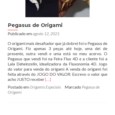
Pegasus de Origami
Publicado em
agosto 12, 2021
O origami mais desafiador que já dobrei foi o Pegasus de
Origami. Fiz apenas 3 peças até hoje, uma dei de
presente, outra vendi e uma está no meu acervo. O
Pegasus que vendi foi na Feira Flux 4D e a cliente foi a
Lala Deheinzelin, idealizadora da Fluxonomia 4D. Jogo
do valor para venda do origami A venda do origami foi
feita através do JOGO DO VALOR: Escrevo o valor que
Read
acho JUSTO receber
[…]
more
Postado em
Origamis Especiais
Marcado
Pegasus de
about
Origami
Pegasus
de
Origami