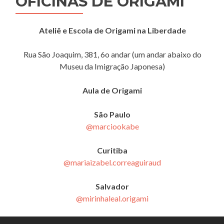
OFICINAS DE ORIGAMI
Ateliê e Escola de Origami na Liberdade
Rua São Joaquim, 381, 6o andar (um andar abaixo do
Museu da Imigração Japonesa)
Aula de Origami
São Paulo
@marciookabe
Curitiba
@mariaizabel.correaguiraud
Salvador
@mirinhaleal.origami