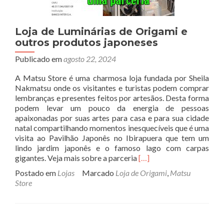
Loja de Luminárias de Origami e
outros produtos japoneses
Publicado em
agosto 22, 2024
A Matsu Store é uma charmosa loja fundada por Sheila
Nakmatsu onde os visitantes e turistas podem comprar
lembranças e presentes feitos por artesãos. Desta forma
podem levar um pouco da energia de pessoas
apaixonadas por suas artes para casa e para sua cidade
natal compartilhando momentos inesquecíveis que é uma
visita ao Pavilhão Japonês no Ibirapuera que tem um
lindo jardim japonês e o famoso lago com carpas
Read
gigantes. Veja mais sobre a parceria
[…]
more
Postado em
Lojas
Marcado
Loja de Origami
,
Matsu
about
Store
Loja
de
Luminárias
de