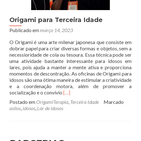
Origami para Terceira Idade
Publicado em
março 14, 2023
O Origami é uma arte milenar japonesa que consiste em
dobrar papel para criar diversas formas e objetos, sem a
necessioridade de cola ou tesoura. Essa técnica pode ser
uma atividade bastante interessante para idosos em
lares, pois ajuda a manter a mente ativa e proporciona
momentos de descontração. As oficinas de Origami para
idosos são uma ótima maneira de estimular a criatividade
e a coordenação motora, além de promover a
Read
socialização e o convívio
[…]
more
Postado em
OrigamiTerapia
,
Terceira Idade
Marcado
about
asilos
,
idosos
,
Lar de idosos
Origami
para
Terceira
Idade