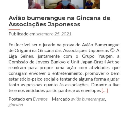
Avião bumerangue na Gincana de
Associações Japonesas
Publicado em
setembro 25, 2021
Foi incrível ser o jurado na prova do Avião Bumerangue
de Origami na Gincana das Associações Japonesas 😉 A
Liga Seinen, juntamente com o Grupo Yuugen, a
Comissão de Jovens Bunkyo e Unit Japan-Brazil Art se
reuniram para propor uma ação com atividades que
consigam envolver o entretenimento, promover o bem
estar sócio-psico social e tentar de alguma forma ajudar
tanto as pessoas quanto às associações. Durante a live
Read
teremos entidades participantes e os envelopes
[…]
more
Postado em
Eventos
Marcado
avião bumerangue
,
about
gincana
Avião
bumerangue
na
Gincana