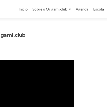
Pular
para
Início
Sobre o Origami.club
Agenda
Escola
o
conteúdo
igami.club