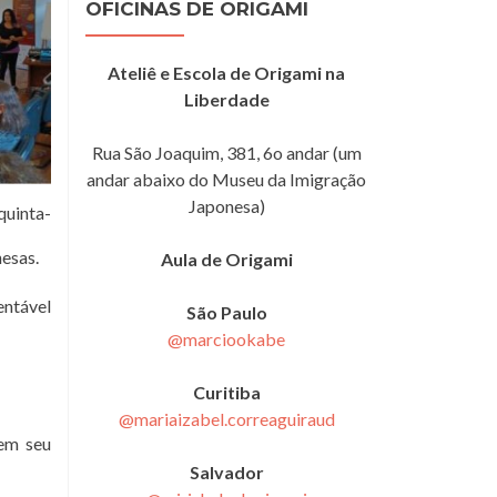
OFICINAS DE ORIGAMI
Ateliê e Escola de Origami na
Liberdade
Rua São Joaquim, 381, 6o andar (um
andar abaixo do Museu da Imigração
Japonesa)
quinta-
esas.
Aula de Origami
entável
São Paulo
@marciookabe
Curitiba
@mariaizabel.correaguiraud
rem seu
Salvador