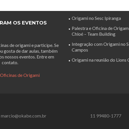
Origami no Sesc Ipiranga
RAM OS EVENTOS
Palestra e Oficina de Origam
Chloé – Team Building
Integração com Origami no S
inas de origami e participe. Se
Campos
ou gosta de dar aulas, também
os nossos eventos. Entre em
Origami na reunião do Lions C
contato.
 Oficinas de Origami
marcio@okabe.com.br
11 99480-1777