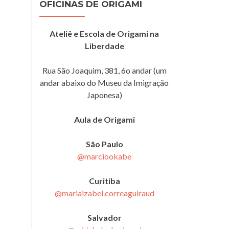
OFICINAS DE ORIGAMI
Ateliê e Escola de Origami na
Liberdade
Rua São Joaquim, 381, 6o andar (um
andar abaixo do Museu da Imigração
Japonesa)
Aula de Origami
São Paulo
@marciookabe
Curitiba
@mariaizabel.correaguiraud
Salvador