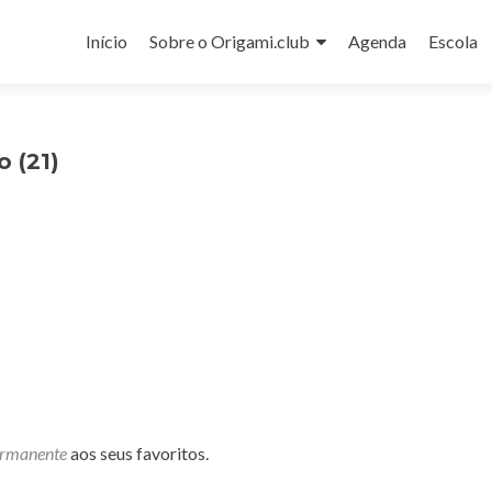
Pular
para
Início
Sobre o Origami.club
Agenda
Escola
o
conteúdo
 (21)
ermanente
aos seus favoritos.