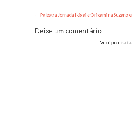
Navegação
←
Palestra Jornada Ikigai e Origami na Suzano 
de
Deixe um comentário
Post
Você precisa fa