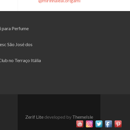
@mirinhaleal.origami
i para Perfume
esc São José dos
lub no Terraço Itália
Zerif Lite
developed by
ThemeIsle