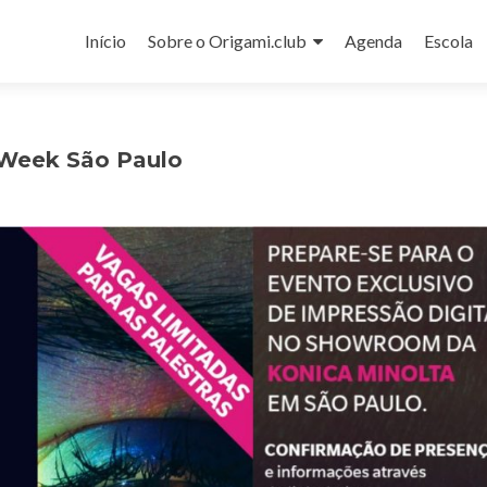
Pular
para
Início
Sobre o Origami.club
Agenda
Escola
o
conteúdo
 Week São Paulo