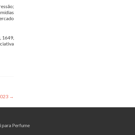
ressão;
 mídias
mercado
, 1649,
ciativa
 2023
→
i para Perfume