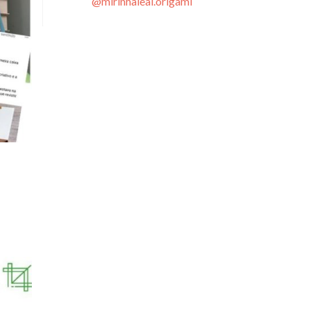
@mirinhaleal.origami