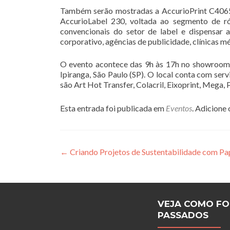
Também serão mostradas a AccurioPrint C4065
AccurioLabel 230, voltada ao segmento de rót
convencionais do setor de label e dispensar 
corporativo, agências de publicidade, clínicas m
O evento acontece das 9h às 17h no showroom 
Ipiranga, São Paulo (SP). O local conta com serv
são Art Hot Transfer, Colacril, Eixoprint, Mega,
Esta entrada foi publicada em
Eventos
. Adicione
Navegação
←
Criando Projetos de Sustentabilidade com P
de
Post
VEJA COMO FO
PASSADOS