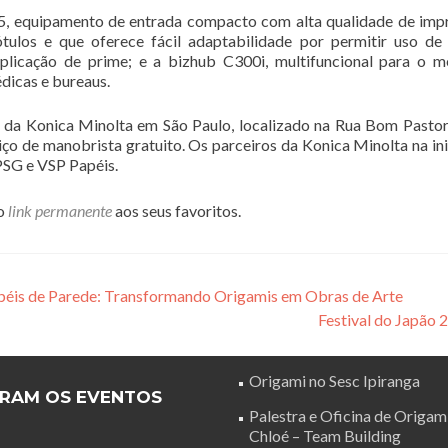
, equipamento de entrada compacto com alta qualidade de imp
ulos e que oferece fácil adaptabilidade por permitir uso de
aplicação de prime; e a bizhub C300i, multifuncional para o 
édicas e bureaus.
da Konica Minolta em São Paulo, localizado na Rua Bom Pastor
iço de manobrista gratuito. Os parceiros da Konica Minolta na ini
 PSG e VSP Papéis.
 o
link permanente
aos seus favoritos.
apéis de Parede: Transformando Origamis em Obras de Arte
Festival do Japão
Origami no Sesc Ipiranga
RAM OS EVENTOS
Palestra e Oficina de Origam
Chloé – Team Building