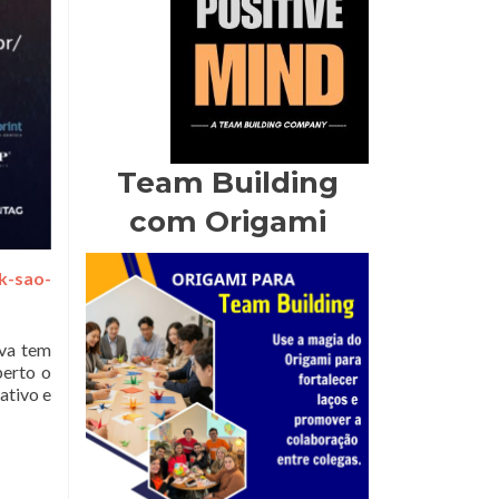
Team Building
com Origami
k-sao-
iva tem
perto o
ativo e