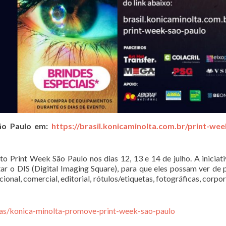
São Paulo em:
https://brasil.konicaminolta.com.br/print-wee
o Print Week São Paulo nos dias 12, 13 e 14 de julho. A iniciat
ar o DIS (Digital Imaging Square), para que eles possam ver de 
nal, comercial, editorial, rótulos/etiquetas, fotográficas, corpor
cias/konica-minolta-promove-print-week-sao-paulo