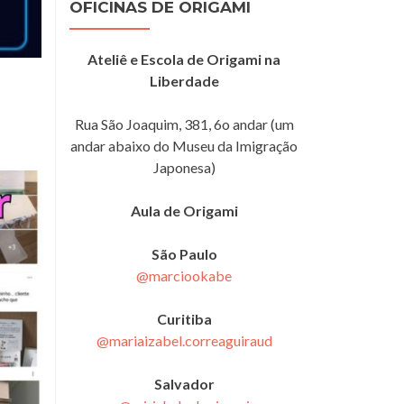
OFICINAS DE ORIGAMI
Ateliê e Escola de Origami na
Liberdade
Rua São Joaquim, 381, 6o andar (um
andar abaixo do Museu da Imigração
Japonesa)
Aula de Origami
São Paulo
@marciookabe
Curitiba
@mariaizabel.correaguiraud
Salvador