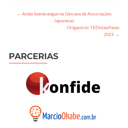
Navegação
←
Avião bumerangue na Gincana de Associações
Japonesas
de
Origami no TEDxSaoPaulo
Post
2021
→
PARCERIAS