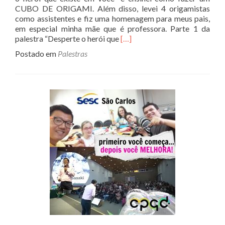
CUBO DE ORIGAMI. Além disso, levei 4 origamistas
como assistentes e fiz uma homenagem para meus pais,
em especial minha mãe que é professora. Parte 1 da
Read
palestra “Desperte o herói que
[…]
more
Postado em
Palestras
about
Momento
Ichigo
Ichie
com
Origami
no
1o
Encontro
de
Secretários
de
Educação
da
Bahia