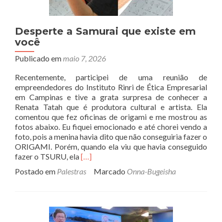
Desperte a Samurai que existe em
você
Publicado em
maio 7, 2026
Recentemente, participei de uma reunião de
empreendedores do Instituto Rinri de Ética Empresarial
em Campinas e tive a grata surpresa de conhecer a
Renata Tatah que é produtora cultural e artista. Ela
comentou que fez oficinas de origami e me mostrou as
fotos abaixo. Eu fiquei emocionado e até chorei vendo a
foto, pois a menina havia dito que não conseguiria fazer o
ORIGAMI. Porém, quando ela viu que havia conseguido
Read
fazer o TSURU, ela
[…]
more
Postado em
Palestras
Marcado
Onna-Bugeisha
about
Desperte
a
Samurai
que