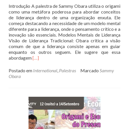
Introdução A palestra de Sammy Obara utiliza o origami
como uma metáfora poderosa para abordar conceitos
de liderança dentro de uma organização enxuta. Ele
começa destacando a necessidade de um modelo mental
diferente para a liderança, onde o pensamento crítico e a
inovação são essenciais. Modelos Mentais de Liderança
Visão de Liderança Tradicional: Obara critica a visão
comum de que a liderança consiste apenas em guiar
enquanto os outros seguem. Ele sugere que essa
Read
abordagem
[…]
more
about
Postado em
International
,
Palestras
Marcado
Sammy
Resumo
Obara
da
Palestra
de
Sammy
Obara
Sobre
Liderança
e
Origami