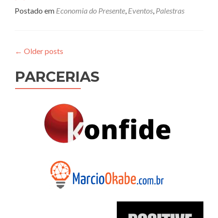
abo
Postado em
Economia do Presente
,
Eventos
,
Palestras
Eco
da
Dád
e
←
Older posts
Ori
PARCERIAS