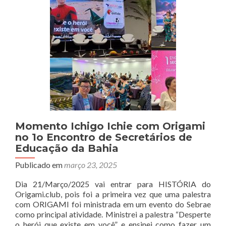
existe
em
você
Momento Ichigo Ichie com Origami
no 1o Encontro de Secretários de
Educação da Bahia
Publicado em
março 23, 2025
Dia 21/Março/2025 vai entrar para HISTÓRIA do
Origami.club, pois foi a primeira vez que uma palestra
com ORIGAMI foi ministrada em um evento do Sebrae
como principal atividade. Ministrei a palestra “Desperte
o herói que existe em você” e ensinei como fazer um