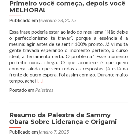
Primeiro você começa, depois você
MELHORA!
Publicado em
fevereiro 28, 2025
Essa frase poderia estar ao lado do meu lema “Não deixe
o perfeccionismo te travar”, porque a essência é a
mesma: agir antes de se sentir 100% pronto. Já vi muita
gente travada esperando o momento perfeito, o curso
ideal, a ferramenta certa. O problema? Esse momento
perfeito nunca chega. O que acontece é que quem
começa, ainda que sem todas as respostas, já está na
frente de quem espera. Foi assim comigo. Durante muito
Read
tempo, achei
[…]
more
Postado em
Palestras
about
Primeiro
você
começa,
Resumo da Palestra de Sammy
depois
Obara Sobre Liderança e Origami
você
MELHORA!
Publicado em
janeiro 7, 2025