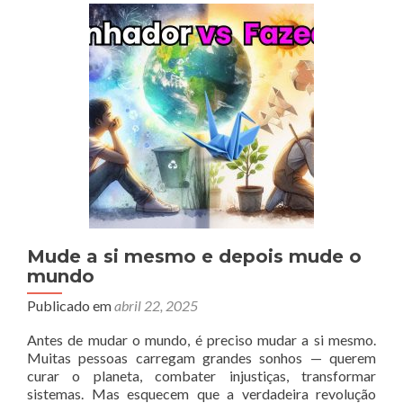
Preg
com
7
Filo
Jap
Mude a si mesmo e depois mude o
mundo
Publicado em
abril 22, 2025
Antes de mudar o mundo, é preciso mudar a si mesmo.
Muitas pessoas carregam grandes sonhos — querem
curar o planeta, combater injustiças, transformar
sistemas. Mas esquecem que a verdadeira revolução