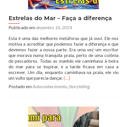
Estrelas do Mar – Faça a diferença
Publicado em
dezembro 16, 2024
Esta é uma das melhores metáforas que já ouvi. Ele nos
motiva a acreditar que podemos fazer a diferença e que
devemos fazer a nossa parte. Era uma vez um escritor
que morava numa tranquila praia, perto de uma colônia
de pescadores. Todas as manhãs ele caminhava à beira
do mar para se inspirar, e a tarde ficava em casa a
escrever. Um dia, enquanto caminhava na praia, ele viu
Read
um vulto que parecia dançar.
[…]
more
Postado em
Autoconhecimento
,
Storytelling
about
Estrelas
do
Mar
–
Faça
a