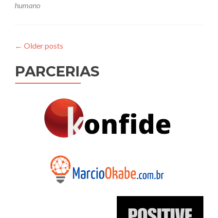
pode
humano
ser
um
gênio
←
Older posts
PARCERIAS