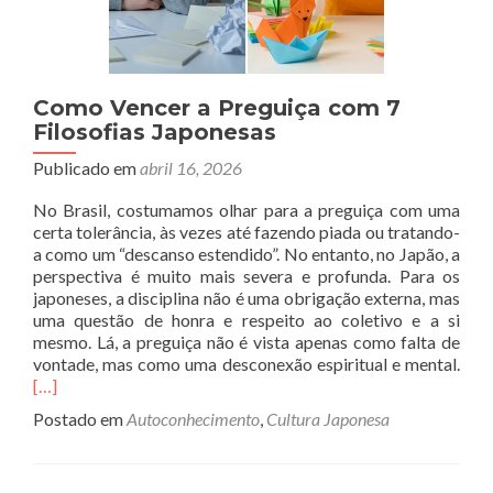
Como Vencer a Preguiça com 7
Filosofias Japonesas
Publicado em
abril 16, 2026
No Brasil, costumamos olhar para a preguiça com uma
certa tolerância, às vezes até fazendo piada ou tratando-
a como um “descanso estendido”. No entanto, no Japão, a
perspectiva é muito mais severa e profunda. Para os
japoneses, a disciplina não é uma obrigação externa, mas
uma questão de honra e respeito ao coletivo e a si
mesmo. Lá, a preguiça não é vista apenas como falta de
Rea
vontade, mas como uma desconexão espiritual e mental.
mor
[…]
abo
Postado em
Autoconhecimento
,
Cultura Japonesa
Co
Ven
a