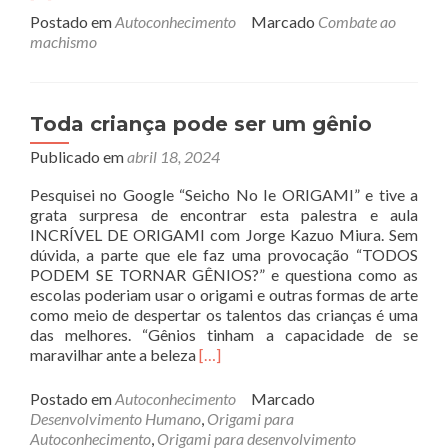
abo
Postado em
Autoconhecimento
Marcado
Combate ao
Ori
machismo
para
com
o
mac
Toda criança pode ser um gênio
Publicado em
abril 18, 2024
Pesquisei no Google “Seicho No Ie ORIGAMI” e tive a
grata surpresa de encontrar esta palestra e aula
INCRÍVEL DE ORIGAMI com Jorge Kazuo Miura. Sem
dúvida, a parte que ele faz uma provocação “TODOS
PODEM SE TORNAR GÊNIOS?” e questiona como as
escolas poderiam usar o origami e outras formas de arte
como meio de despertar os talentos das crianças é uma
das melhores. “Gênios tinham a capacidade de se
Read
maravilhar ante a beleza
[…]
more
about
Postado em
Autoconhecimento
Marcado
Toda
Desenvolvimento Humano
,
Origami para
criança
Autoconhecimento
,
Origami para desenvolvimento