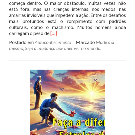
começa dentro. O maior obstáculo, muitas vezes, não
está fora, mas nas crenças internas, nos medos, nas
amarras invisíveis que impedem a ação. Entre os desafios
mais profundos está o rompimento com padrões
culturais, como o machismo. Muitos homens ainda
Read
carregam o peso de
[…]
more
Postado em
Autoconhecimento
Marcado
Mude a si
about
mesmo
,
Seja a mudança que quer ver no mundo.
Mude
a
si
mesmo
e
depois
mude
o
mundo