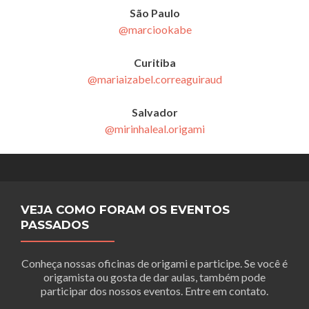
São Paulo
@marciookabe
Curitiba
@mariaizabel.correaguiraud
Salvador
@mirinhaleal.origami
VEJA COMO FORAM OS EVENTOS
PASSADOS
Conheça nossas oficinas de origami e participe. Se você é
origamista ou gosta de dar aulas, também pode
participar dos nossos eventos. Entre em contato.