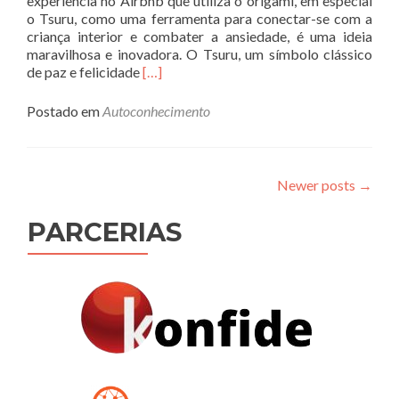
experiência no Airbnb que utiliza o origami, em especial
o Tsuru, como uma ferramenta para conectar-se com a
criança interior e combater a ansiedade, é uma ideia
maravilhosa e inovadora. O Tsuru, um símbolo clássico
Read
de paz e felicidade
[…]
more
about
Postado em
Autoconhecimento
Origami
de
Tsuru:
Uma
Newer posts
→
Jornada
de
PARCERIAS
Paz
Interior