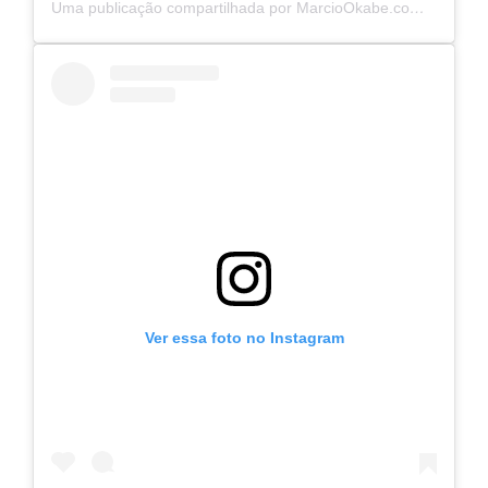
Uma publicação compartilhada por MarcioOkabe.com.br – Origamista e Mentor (@marciookabe)
Ver essa foto no Instagram