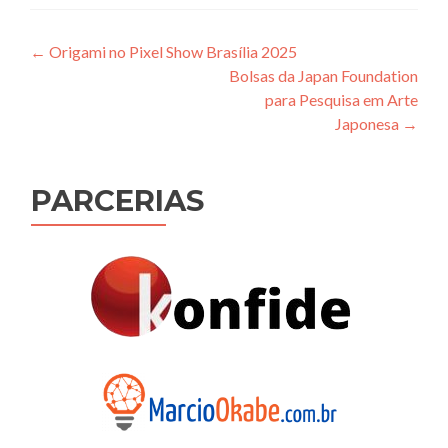
Navegação
←
Origami no Pixel Show Brasília 2025
Bolsas da Japan Foundation
de
para Pesquisa em Arte
Post
Japonesa
→
PARCERIAS