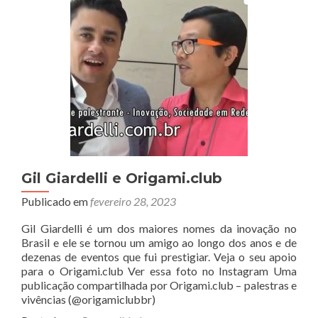
avião
de
papel
em
2012
–
John
Collins
“The
Paperplane
Guy”
Gil Giardelli e Origami.club
Publicado em
fevereiro 28, 2023
Gil Giardelli é um dos maiores nomes da inovação no
Brasil e ele se tornou um amigo ao longo dos anos e de
dezenas de eventos que fui prestigiar. Veja o seu apoio
para o Origami.club Ver essa foto no Instagram Uma
publicação compartilhada por Origami.club – palestras e
vivências (@origamiclubbr)