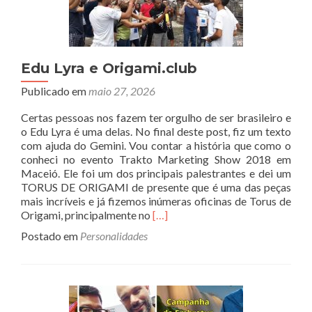
Edu Lyra e Origami.club
Publicado em
maio 27, 2026
Certas pessoas nos fazem ter orgulho de ser brasileiro e
o Edu Lyra é uma delas. No final deste post, fiz um texto
com ajuda do Gemini. Vou contar a história que como o
conheci no evento Trakto Marketing Show 2018 em
Maceió. Ele foi um dos principais palestrantes e dei um
TORUS DE ORIGAMI de presente que é uma das peças
mais incríveis e já fizemos inúmeras oficinas de Torus de
Read
Origami, principalmente no
[…]
more
Postado em
Personalidades
about
Edu
Lyra
e
Origami.club