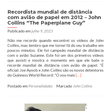
Recordista mundial de distância
com avião de papel em 2012 – John
Collins “The Paperplane Guy”
Publicado em
julho 9, 2023
Não me recordo quando encontrei os vídeos de John
Collins, mas lembro que me tornei fã do seu trabalho em
poucos minutos. Ele foi campeão mundial de distância
com o avião Suzanne. Este foi um dos primeiros vídeos
que assisti e mostra o momento em que ele bate o
recorde mundial de distância com avião de papel. “É
oficial: Joe Ayoob e John Collins são os novos detentores
Read
do Guinness World Record: “O voo mais
[…]
more
about
Postado em
Personalidades
Marcado
John Collins
Recordista
mundial
de
distância
com