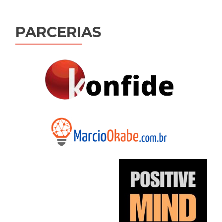
–
Banco
de
PARCERIAS
origami