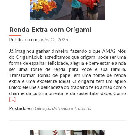
Renda Extra com Origami
Publicado em
junho 12, 2026
Já imaginou ganhar dinheiro fazendo o que AMA? Nós
do Origami.club acreditamos que origami pode ser uma
forma de espalhar felicidade, alegria e bem-estar e ainda
ser uma fonte de renda para você e sua família.
Transformar folhas de papel em uma fonte de renda
extra é uma excelente ideia! O origami tem um apelo
único: ele une a delicadeza do trabalho feito à mão com o
Rea
charme da cultura oriental e da sustentabilidade. Como
mor
[…]
abo
Postado em
Geração de Renda e Trabalho
Ren
Extr
com
Ori