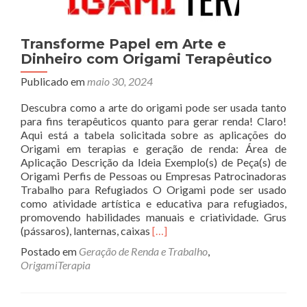
Transforme Papel em Arte e
Dinheiro com Origami Terapêutico
Publicado em
maio 30, 2024
Descubra como a arte do origami pode ser usada tanto
para fins terapêuticos quanto para gerar renda! Claro!
Aqui está a tabela solicitada sobre as aplicações do
Origami em terapias e geração de renda: Área de
Aplicação Descrição da Ideia Exemplo(s) de Peça(s) de
Origami Perfis de Pessoas ou Empresas Patrocinadoras
Trabalho para Refugiados O Origami pode ser usado
como atividade artística e educativa para refugiados,
promovendo habilidades manuais e criatividade. Grus
Read
(pássaros), lanternas, caixas
[…]
more
Postado em
Geração de Renda e Trabalho
,
about
OrigamiTerapia
Transforme
Papel
em