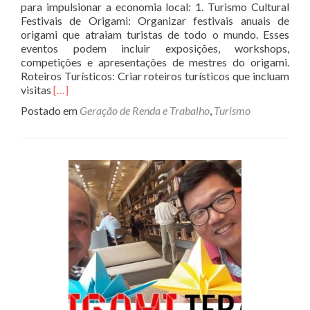
para impulsionar a economia local: 1. Turismo Cultural
Festivais de Origami: Organizar festivais anuais de
origami que atraiam turistas de todo o mundo. Esses
eventos podem incluir exposições, workshops,
competições e apresentações de mestres do origami.
Roteiros Turísticos: Criar roteiros turísticos que incluam
Read
visitas
[…]
more
Postado em
Geração de Renda e Trabalho
,
Turismo
about
Origami
como
forma
de
desenvolvimento
econômico
e
promoção
de
turismo