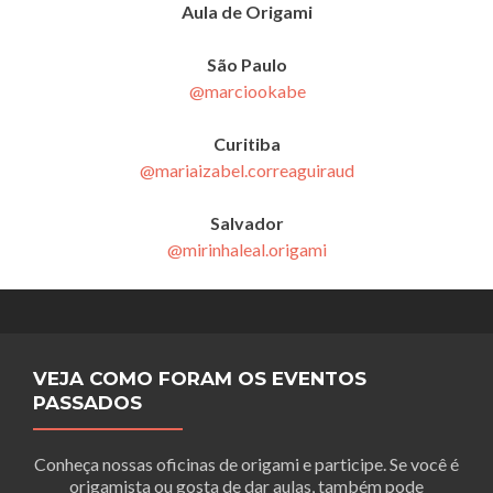
Aula de Origami
São Paulo
@marciookabe
Curitiba
@mariaizabel.correaguiraud
Salvador
@mirinhaleal.origami
VEJA COMO FORAM OS EVENTOS
PASSADOS
Conheça nossas oficinas de origami e participe. Se você é
origamista ou gosta de dar aulas, também pode