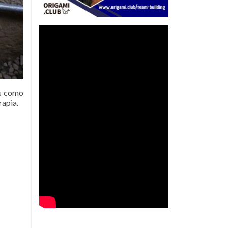
os como
apia.