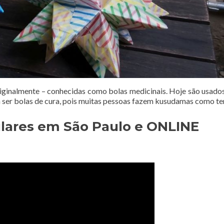
iginalmente – conhecidas como bolas medicinais. Hoje são usad
ser bolas de cura, pois muitas pessoas fazem kusudamas como ter
lares em São Paulo e ONLINE