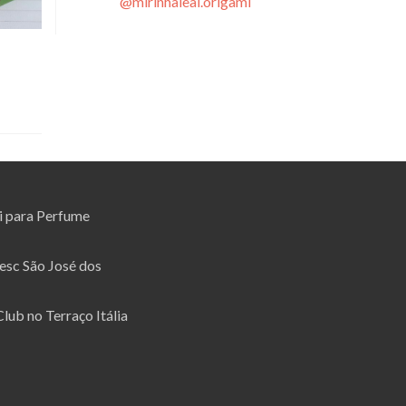
@mirinhaleal.origami
i para Perfume
esc São José dos
lub no Terraço Itália