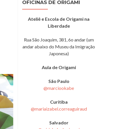
OFICINAS DE ORIGAMI
Ateliê e Escola de Origami na
Liberdade
Rua São Joaquim, 381, 6o andar (um
andar abaixo do Museu da Imigração
Japonesa)
Aula de Origami
São Paulo
@marciookabe
Curitiba
@mariaizabel.correaguiraud
Salvador